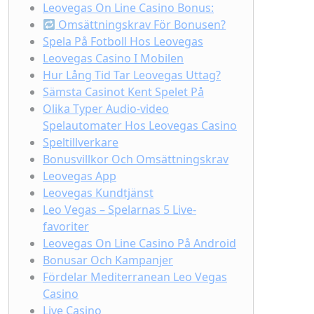
Leovegas On Line Casino Bonus:
Omsättningskrav För Bonusen?
Spela På Fotboll Hos Leovegas
Leovegas Casino I Mobilen
Hur Lång Tid Tar Leovegas Uttag?
Sämsta Casinot Kent Spelet På
Olika Typer Audio-video
Spelautomater Hos Leovegas Casino
Speltillverkare
Bonusvillkor Och Omsättningskrav
Leovegas App
Leovegas Kundtjänst
Leo Vegas – Spelarnas 5 Live-
favoriter
Leovegas On Line Casino På Android
Bonusar Och Kampanjer
Fördelar Mediterranean Leo Vegas
Casino
Live Casino