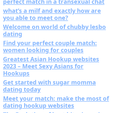
perfect match in a transexual chat
what’s a milf and exactly how are
you able to meet one?
Welcome on world of chubby lesbo
dating
Find your perfect couple match:
women looking for couples
Greatest Asian Hookup websites
2023 – Meet Sexy Asians for
Hookups
Get started with sugar momma
dating today
Meet your match: make the most of
dating hookup websites