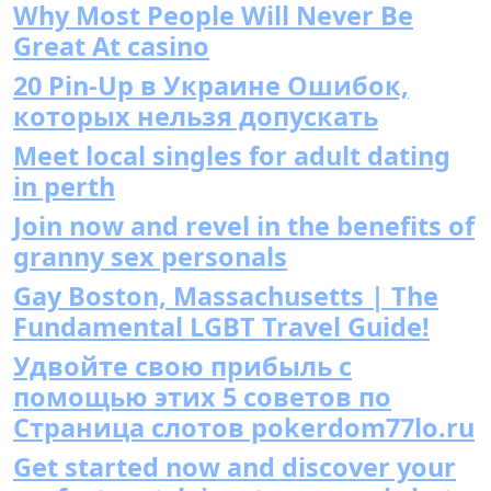
Why Most People Will Never Be
Great At casino
20 Pin-Up в Украине Ошибок,
которых нельзя допускать
Meet local singles for adult dating
in perth
Join now and revel in the benefits of
granny sex personals
Gay Boston, Massachusetts | The
Fundamental LGBT Travel Guide!
Удвойте свою прибыль с
помощью этих 5 советов по
Страница слотов pokerdom77lo.ru
Get started now and discover your