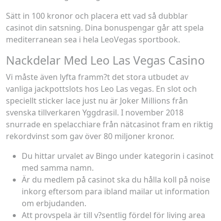
Sätt in 100 kronor och placera ett vad så dubblar
casinot din satsning. Dina bonuspengar går att spela
mediterranean sea i hela LeoVegas sportbook.
Nackdelar Med Leo Las Vegas Casino
Vi måste även lyfta framm?t det stora utbudet av
vanliga jackpottslots hos Leo Las vegas. En slot och
speciellt sticker lace just nu är Joker Millions från
svenska tillverkaren Yggdrasil. I november 2018
snurrade en spelacchiare från nätcasinot fram en riktig
rekordvinst som gav över 80 miljoner kronor.
Du hittar urvalet av Bingo under kategorin i casinot
med samma namn.
Är du medlem på casinot ska du hålla koll på noise
inkorg eftersom para ibland mailar ut information
om erbjudanden.
Att provspela är till v?sentlig fördel för living area