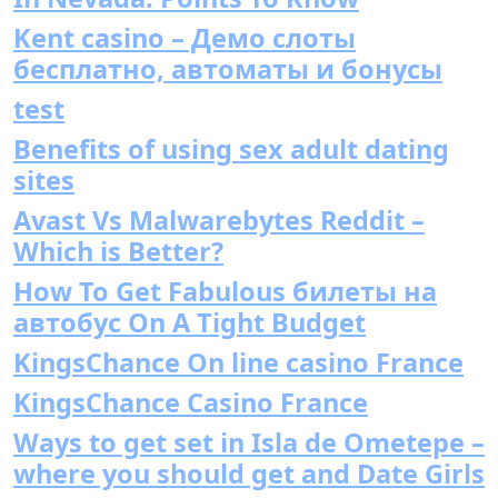
Kent casino – Демо слоты
бесплатно, автоматы и бонусы
test
Benefits of using sex adult dating
sites
Avast Vs Malwarebytes Reddit –
Which is Better?
How To Get Fabulous билеты на
автобус On A Tight Budget
KingsChance On line casino France
KingsChance Casino France
Ways to get set in Isla de Ometepe –
where you should get and Date Girls