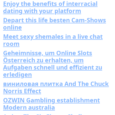
Enjoy the benefits of interracial
dating with your platform
Depart this life besten Cam-Shows
online
Meet sexy shemales in a live chat
room
Geheimnisse, um Online Slots
Österreich zu erhalten, um
Aufgaben schnell und effizient zu
erledigen
виниловая плитка And The Chuck
Norris Effect
OZWIN Gambling establishment
Modern australia