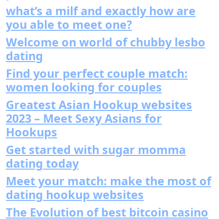
what’s a milf and exactly how are
you able to meet one?
Welcome on world of chubby lesbo
dating
Find your perfect couple match:
women looking for couples
Greatest Asian Hookup websites
2023 – Meet Sexy Asians for
Hookups
Get started with sugar momma
dating today
Meet your match: make the most of
dating hookup websites
The Evolution of best bitcoin casino