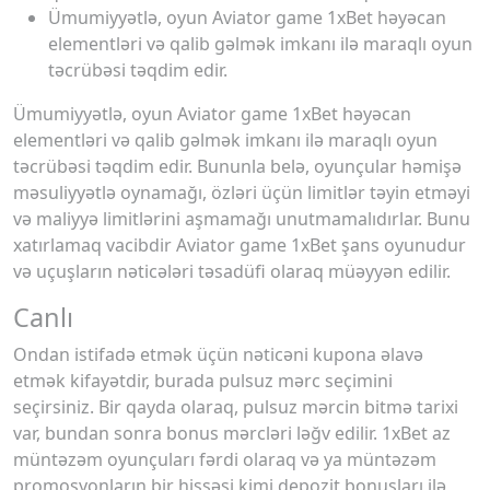
Ümumiyyətlə, oyun Aviator game 1xBet həyəcan
elementləri və qalib gəlmək imkanı ilə maraqlı oyun
təcrübəsi təqdim edir.
Ümumiyyətlə, oyun Aviator game 1xBet həyəcan
elementləri və qalib gəlmək imkanı ilə maraqlı oyun
təcrübəsi təqdim edir. Bununla belə, oyunçular həmişə
məsuliyyətlə oynamağı, özləri üçün limitlər təyin etməyi
və maliyyə limitlərini aşmamağı unutmamalıdırlar. Bunu
xatırlamaq vacibdir Aviator game 1xBet şans oyunudur
və uçuşların nəticələri təsadüfi olaraq müəyyən edilir.
Canlı
Ondan istifadə etmək üçün nəticəni kupona əlavə
etmək kifayətdir, burada pulsuz mərc seçimini
seçirsiniz. Bir qayda olaraq, pulsuz mərcin bitmə tarixi
var, bundan sonra bonus mərcləri ləğv edilir. 1xBet az
müntəzəm oyunçuları fərdi olaraq və ya müntəzəm
promosyonların bir hissəsi kimi depozit bonusları ilə