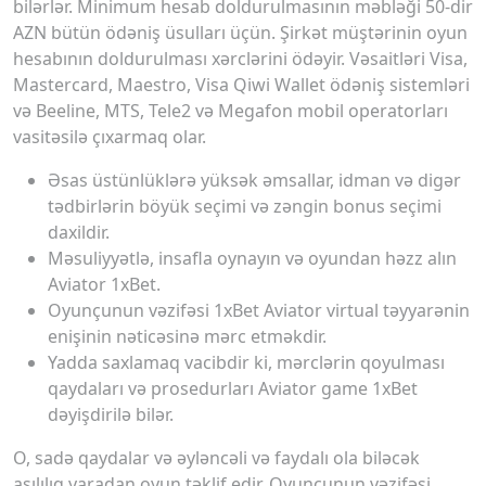
bilərlər. Minimum hesab doldurulmasının məbləği 50-dir
AZN bütün ödəniş üsulları üçün. Şirkət müştərinin oyun
hesabının doldurulması xərclərini ödəyir. Vəsaitləri Visa,
Mastercard, Maestro, Visa Qiwi Wallet ödəniş sistemləri
və Beeline, MTS, Tele2 və Megafon mobil operatorları
vasitəsilə çıxarmaq olar.
Əsas üstünlüklərə yüksək əmsallar, idman və digər
tədbirlərin böyük seçimi və zəngin bonus seçimi
daxildir.
Məsuliyyətlə, insafla oynayın və oyundan həzz alın
Aviator 1xBet.
Oyunçunun vəzifəsi 1xBet Aviator virtual təyyarənin
enişinin nəticəsinə mərc etməkdir.
Yadda saxlamaq vacibdir ki, mərclərin qoyulması
qaydaları və prosedurları Aviator game 1xBet
dəyişdirilə bilər.
O, sadə qaydalar və əyləncəli və faydalı ola biləcək
asılılıq yaradan oyun təklif edir. Oyunçunun vəzifəsi