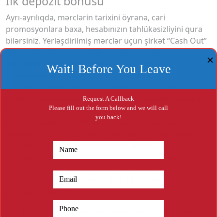
İlk depozit bonusu
Ayrı-ayrılıqda, mərclərin tarixini öyrənə, cari
promosyonlara baxa, hesabınızın təhlükəsizliyini qura
bilərsiniz. Yerləşdirilmiş mərclər üçün şirkət “Cash Out”
erkən nağdlaşdırma təklif edə bilər. Bu funksiya mərcin
✕
qoyulduğu hadisənin yekun nəticəsi müəyyən
Wait! Before You Leave
edilməmişdən əvvəl qoyulmuş mərclərin
hesablaşmasını qəbul etməyə imkan verir. Cash Out
məbləği cari əmsallara əsasən müəyyən edilir və erkən
Request A Callback
Please fill out the form below and we will call
nağdlaşdırmanın qəbul edildiyi anda baş vermiş hər
you back!
hansı dəyişikliklərdən birbaşa asılıdır. “Cash Out”
funksiyasının mövcud olduğu mərclər oyun kuponunun
“Mənim mərclərim” bölməsində (canlı mərc) və ya “Cash
Out” bölməsində (oyun öncəsi mərclər) müvafiq
simvollar ilə göstərilir. İlk depozit 1xbet bonus saytda ilk
dəfə qeydiyyatdan keçən istifadəçilər üçün
əlçatandırMərclər.
1xBet az proqramı vasitəsilə mərc edənlər nəinki