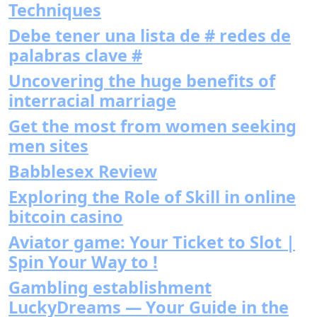
Techniques
Debe tener una lista de # redes de
palabras clave #
Uncovering the huge benefits of
interracial marriage
Get the most from women seeking
men sites
Babblesex Review
Exploring the Role of Skill in online
bitcoin casino
Aviator game: Your Ticket to Slot |
Spin Your Way to !
Gambling establishment
LuckyDreams — Your Guide in the