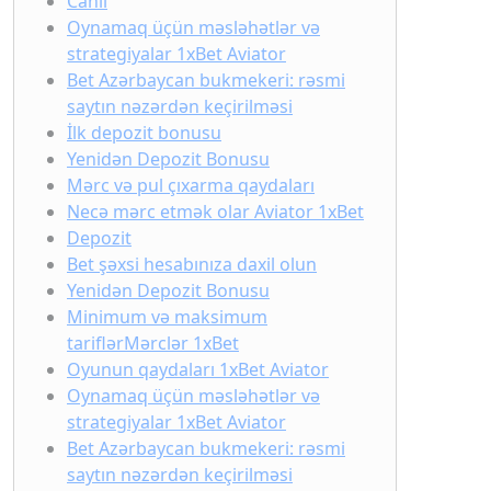
Canlı
Oynamaq üçün məsləhətlər və
strategiyalar 1xBet Aviator
Bet Azərbaycan bukmekeri: rəsmi
saytın nəzərdən keçirilməsi
İlk depozit bonusu
Yenidən Depozit Bonusu
Mərc və pul çıxarma qaydaları
Necə mərc etmək olar Aviator 1xBet
Depozit
Bet şəxsi hesabınıza daxil olun
Yenidən Depozit Bonusu
Minimum və maksimum
tariflərMərclər 1xBet
Oyunun qaydaları 1xBet Aviator
Oynamaq üçün məsləhətlər və
strategiyalar 1xBet Aviator
Bet Azərbaycan bukmekeri: rəsmi
saytın nəzərdən keçirilməsi