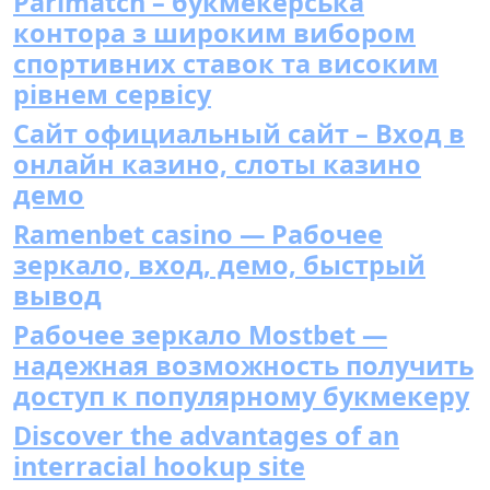
Parimatch – букмекерська
контора з широким вибором
спортивних ставок та високим
рівнем сервісу
Сайт официальный сайт – Вход в
онлайн казино, слоты казино
демо
Ramenbet casino — Рабочее
зеркало, вход, демо, быстрый
вывод
Рабочее зеркало Mostbet —
надежная возможность получить
доступ к популярному букмекеру
Discover the advantages of an
interracial hookup site