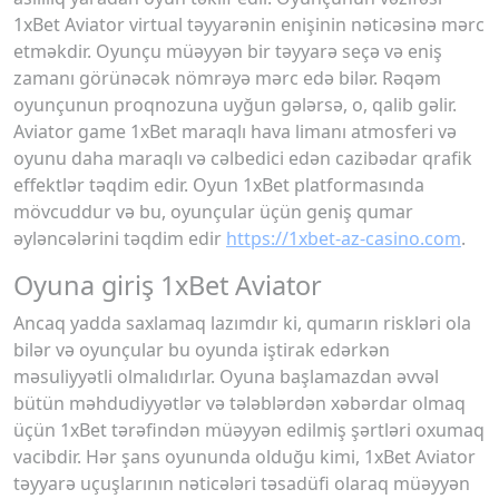
1xBet Aviator virtual təyyarənin enişinin nəticəsinə mərc
etməkdir. Oyunçu müəyyən bir təyyarə seçə və eniş
zamanı görünəcək nömrəyə mərc edə bilər. Rəqəm
oyunçunun proqnozuna uyğun gələrsə, o, qalib gəlir.
Aviator game 1xBet maraqlı hava limanı atmosferi və
oyunu daha maraqlı və cəlbedici edən cazibədar qrafik
effektlər təqdim edir. Oyun 1xBet platformasında
mövcuddur və bu, oyunçular üçün geniş qumar
əyləncələrini təqdim edir
https://1xbet-az-casino.com
.
Oyuna giriş 1xBet Aviator
Ancaq yadda saxlamaq lazımdır ki, qumarın riskləri ola
bilər və oyunçular bu oyunda iştirak edərkən
məsuliyyətli olmalıdırlar. Oyuna başlamazdan əvvəl
bütün məhdudiyyətlər və tələblərdən xəbərdar olmaq
üçün 1xBet tərəfindən müəyyən edilmiş şərtləri oxumaq
vacibdir. Hər şans oyununda olduğu kimi, 1xBet Aviator
təyyarə uçuşlarının nəticələri təsadüfi olaraq müəyyən