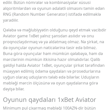
edilir. Bütün nömrələr və kombinasiyalar xüsusi
alqoritmlərdən və oyunun ədalətli olmasını təmin edən
RNG (Random Number Generator) istifadə edilməklə
yaradılır.
Qələbə və məğlubiyyətin olduğunu qeyd etmək vacibdir
Aviator game 1xBet yalnız şansdan asılıdır və onu
proqnozlaşdırmaq və ya aldatmaq olmaz. Nə şirkət, nə
də oyunçular oyunun nəticələrinə təsir edə bilməz.
Buna görə oyunçular həm mümkün qələbəyə, həm də
mərclərinin mümkün itkisinə hazır olmalıdırlar. Qalib
gəldiyi halda Aviator 1xBet, oyunçular şirkət tərəfindən
müəyyən edilmiş ödəmə qaydaları və prosedurlarına
uyğun olaraq uduşlarını tələb edə bilərlər. Uduşların
məbləği mərcin ölçüsünə və oyun qaydalarına görə
dəyişə bilər.
Oyunun qaydaları 1xBet Aviator
Minimum pul çixarmaq məbləği 100AZN-dir bütün