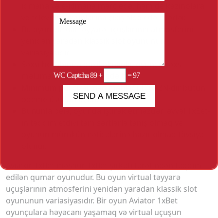
idmana və e-idmana mərc edə, həm də kazinolara
və televiziya oyunlarına çıxış əldə edə bilərlər.
Bu oyun virtual təyyarə uçuşlarının atmosferini
yenidən yaradan klassik slot oyununun
variasiyasıdır.
Şəxsi hesabınıza daxil olmaqla, oyunçu şəxsi
məlumatlarını redaktə edə bilər.
WC Captcha
89 +
= 97
Minimum pul çixarmaq məbləği 100AZN-dir bütün
odeme üsullari üçün.
Bununla belə, oyunda iştirak etməzdən əvvəl 1xBet-
in təqdim etdiyi tam şərtlərlə tanış olmaq və
oyunun mümkün nəticələrinə hazır olmaq tövsiyə
olunur.
Aviator 1xBet məşhur 1xBet şirkəti tərəfindən təqdim
edilən qumar oyunudur. Bu oyun virtual təyyarə
uçuşlarının atmosferini yenidən yaradan klassik slot
oyununun variasiyasıdır. Bir oyun Aviator 1xBet
oyunçulara həyəcanı yaşamaq və virtual uçuşun