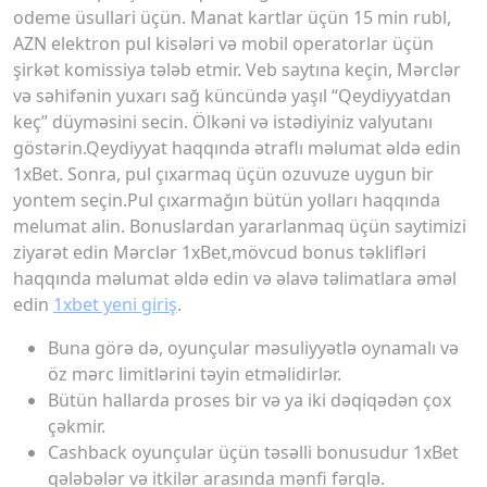
odeme üsullari üçün. Manat kartlar üçün 15 min rubl,
AZN elektron pul kisələri və mobil operatorlar üçün
şirkət komissiya tələb etmir. Veb saytına keçin, Mərclər
və səhifənin yuxarı sağ küncündə yaşıl “Qeydiyyatdan
keç” düyməsini secin. Ölkəni və istədiyiniz valyutanı
göstərin.Qeydiyyat haqqında ətraflı məlumat əldə edin
1xBet. Sonra, pul çıxarmaq üçün ozuvuze uygun bir
yontem seçin.Pul çıxarmağın bütün yolları haqqında
melumat alin. Bonuslardan yararlanmaq üçün saytimizi
ziyarət edin Mərclər 1xBet,mövcud bonus təklifləri
haqqında məlumat əldə edin və əlavə təlimatlara əməl
edin
1xbet yeni giriş
.
Buna görə də, oyunçular məsuliyyətlə oynamalı və
öz mərc limitlərini təyin etməlidirlər.
Bütün hallarda proses bir və ya iki dəqiqədən çox
çəkmir.
Cashback oyunçular üçün təsəlli bonusudur 1xBet
qələbələr və itkilər arasında mənfi fərqlə.