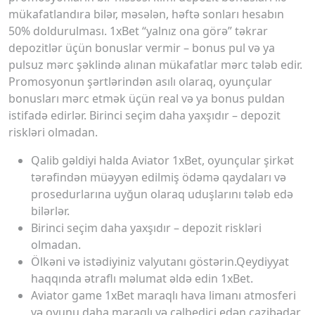
mükafatlandıra bilər, məsələn, həftə sonları hesabın
50% doldurulması. 1xBet “yalnız ona görə” təkrar
depozitlər üçün bonuslar vermir – bonus pul və ya
pulsuz mərc şəklində alınan mükafatlar mərc tələb edir.
Promosyonun şərtlərindən asılı olaraq, oyunçular
bonusları mərc etmək üçün real və ya bonus puldan
istifadə edirlər. Birinci seçim daha yaxşıdır – depozit
riskləri olmadan.
Qalib gəldiyi halda Aviator 1xBet, oyunçular şirkət
tərəfindən müəyyən edilmiş ödəmə qaydaları və
prosedurlarına uyğun olaraq uduşlarını tələb edə
bilərlər.
Birinci seçim daha yaxşıdır – depozit riskləri
olmadan.
Ölkəni və istədiyiniz valyutanı göstərin.Qeydiyyat
haqqında ətraflı məlumat əldə edin 1xBet.
Aviator game 1xBet maraqlı hava limanı atmosferi
və oyunu daha maraqlı və cəlbedici edən cazibədar