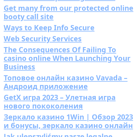
Get many from our protected online
booty call site
Ways to Keep Info Secure
Web Security Services
The Consequences Of Failing To
casino online When Launching Your
Business
Топовое онлайн казино Vavada –
Андроид приложение
GetX игра 2023 – Улетная игра
нового пококоления
Зеркало казино 1Win | Обзор 2023
и бонусы, зеркало казино онлайн
Jak ulepszyliśmy nasze legalne