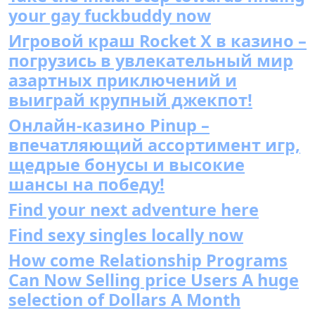
your gay fuckbuddy now
Игровой краш Rocket X в казино –
погрузись в увлекательный мир
азартных приключений и
выиграй крупный джекпот!
Онлайн-казино Pinup –
впечатляющий ассортимент игр,
щедрые бонусы и высокие
шансы на победу!
Find your next adventure here
Find sexy singles locally now
How come Relationship Programs
Can Now Selling price Users A huge
selection of Dollars A Month