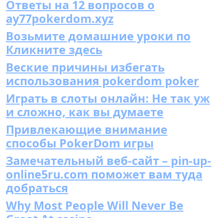
Ответы на 12 вопросов о
ay77pokerdom.xyz
Возьмите домашние уроки по
Кликните здесь
Веские причины избегать
использования pokerdom poker
Играть в слоты онлайн: Не так уж
и сложно, как вы думаете
Привлекающие внимание
способы PokerDom игры
Замечательный веб-сайт – pin-up-
online5ru.com поможет вам туда
добраться
Why Most People Will Never Be