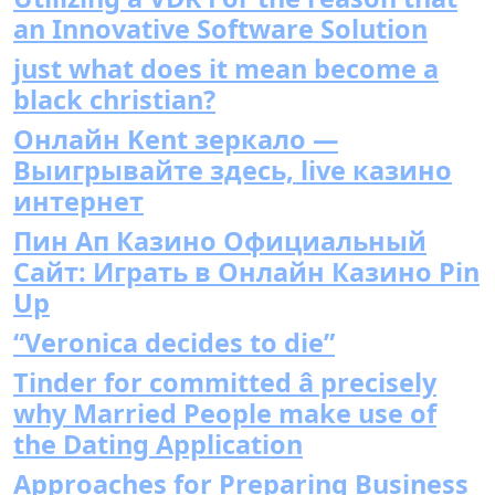
an Innovative Software Solution
just what does it mean become a
black christian?
Онлайн Kent зеркало —
Выигрывайте здесь, live казино
интернет
Пин Ап Казино Официальный
Сайт: Играть в Онлайн Казино Pin
Up
“Veronica decides to die”
Tinder for committed â precisely
why Married People make use of
the Dating Application
Approaches for Preparing Business