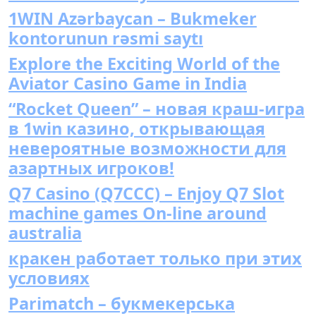
1WIN Azərbaycan – Bukmeker
kontorunun rəsmi saytı
Explore the Exciting World of the
Aviator Casino Game in India
“Rocket Queen” – новая краш-игра
в 1win казино, открывающая
невероятные возможности для
азартных игроков!
Q7 Casino (Q7CCC) – Enjoy Q7 Slot
machine games On-line around
australia
кракен работает только при этих
условиях
Parimatch – букмекерська