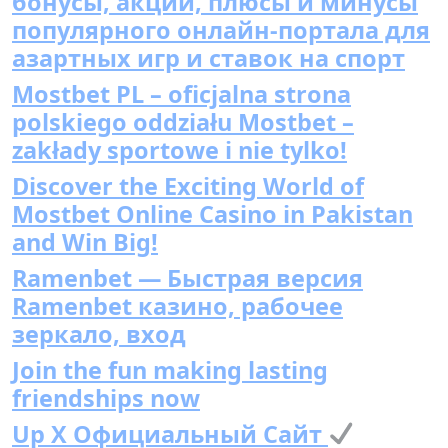
бонусы, акции, плюсы и минусы
популярного онлайн-портала для
азартных игр и ставок на спорт
Mostbet PL – oficjalna strona
polskiego oddziału Mostbet –
zakłady sportowe i nie tylko!
Discover the Exciting World of
Mostbet Online Casino in Pakistan
and Win Big!
Ramenbet — Быстрая версия
Ramenbet казино, рабочее
зеркало, вход
Join the fun making lasting
friendships now
Up X Официальный Сайт