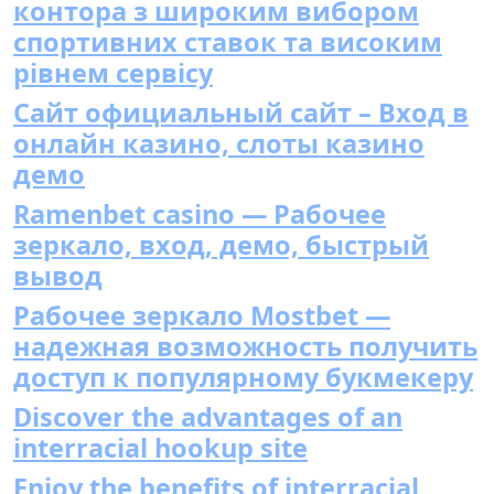
контора з широким вибором
спортивних ставок та високим
рівнем сервісу
Сайт официальный сайт – Вход в
онлайн казино, слоты казино
демо
Ramenbet casino — Рабочее
зеркало, вход, демо, быстрый
вывод
Рабочее зеркало Mostbet —
надежная возможность получить
доступ к популярному букмекеру
Discover the advantages of an
interracial hookup site
Enjoy the benefits of interracial