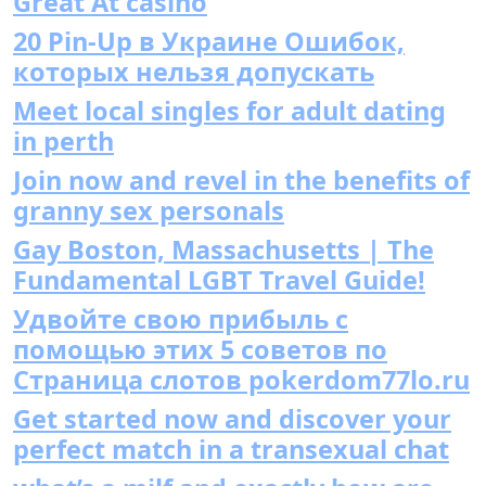
Great At casino
20 Pin-Up в Украине Ошибок,
которых нельзя допускать
Meet local singles for adult dating
in perth
Join now and revel in the benefits of
granny sex personals
Gay Boston, Massachusetts | The
Fundamental LGBT Travel Guide!
Удвойте свою прибыль с
помощью этих 5 советов по
Страница слотов pokerdom77lo.ru
Get started now and discover your
perfect match in a transexual chat