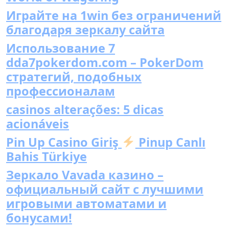
Играйте на 1win без ограничений
благодаря зеркалу сайта
Использование 7
dda7pokerdom.com – PokerDom
стратегий, подобных
профессионалам
casinos alterações: 5 dicas
acionáveis
Pin Up Casino Giriş
Pinup Canlı
Bahis Türkiye
Зеркало Vavada казино –
официальный сайт с лучшими
игровыми автоматами и
бонусами!