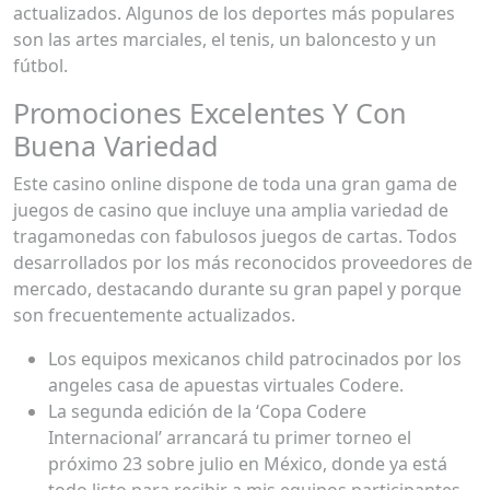
actualizados. Algunos de los deportes más populares
son las artes marciales, el tenis, un baloncesto y un
fútbol.
Promociones Excelentes Y Con
Buena Variedad
Este casino online dispone de toda una gran gama de
juegos de casino que incluye una amplia variedad de
tragamonedas con fabulosos juegos de cartas. Todos
desarrollados por los más reconocidos proveedores de
mercado, destacando durante su gran papel y porque
son frecuentemente actualizados.
Los equipos mexicanos child patrocinados por los
angeles casa de apuestas virtuales Codere.
La segunda edición de la ‘Copa Codere
Internacional’ arrancará tu primer torneo el
próximo 23 sobre julio en México, donde ya está
todo listo para recibir a mis equipos participantes,