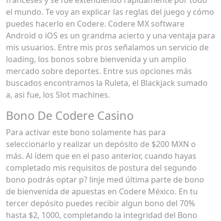
el mundo. Te voy an explicar las reglas del juego y cómo
puedes hacerlo en Codere. Codere MX software
Android o iOS es un grandma acierto y una ventaja para
mis usuarios. Entre mis pros señalamos un servicio de
loading, los bonos sobre bienvenida y un amplio
mercado sobre deportes. Entre sus opciones más
buscados encontramos la Ruleta, el Blackjack sumado
a, asi fue, los Slot machines.
Bono De Codere Casino
Para activar este bono solamente has para
seleccionarlo y realizar un depósito de $200 MXN o
más. Al ídem que en el paso anterior, cuando hayas
completado mis requisitos de postura del segundo
bono podrás optar p? linje med última parte de bono
de bienvenida de apuestas en Codere México. En tu
tercer depósito puedes recibir algun bono del 70%
hasta $2, 1000, completando la integridad del Bono