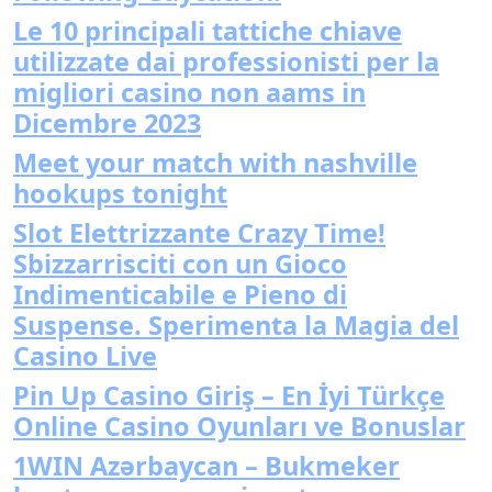
Le 10 principali tattiche chiave
utilizzate dai professionisti per la
migliori casino non aams in
Dicembre 2023
Meet your match with nashville
hookups tonight
Slot Elettrizzante Crazy Time!
Sbizzarrisciti con un Gioco
Indimenticabile e Pieno di
Suspense. Sperimenta la Magia del
Casino Live
Pin Up Casino Giriş – En İyi Türkçe
Online Casino Oyunları ve Bonuslar
1WIN Azərbaycan – Bukmeker