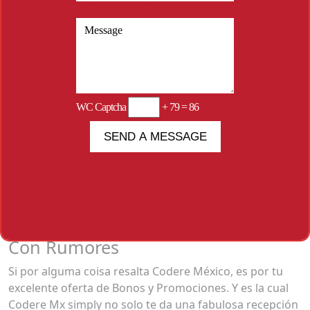
meio de las 100 cicatrices más valiosas sobre España
según un ranking ‘Brand Finance’, siendo la única en la
industria del juego o qual ha aparecido en este ranking
durante siete años consecutivos. El registro en Codere
es infundado y lo puedes hacer desde alguna
dispositivo electrónico. Si bien es serio que las reglas
WC Captcha
+ 79 = 86
del juego varían sutilmente de pacto al casino, hay dos
variantes principales. Está el Blackjack americano y un
europeo; en el americano, el crupier da 2 tarjetas, la
primera descubierta y la siguiente tapada. El Baccarat
tiene como objetivo tener una lato con una total de 21
puntos um lo más inmediato posible.
¿betano Llegará A México? Fechas
Con Rumores
Si por alguma coisa resalta Codere México, es por tu
excelente oferta de Bonos y Promociones. Y es la cual
Codere Mx simply no solo te da una fabulosa recepción