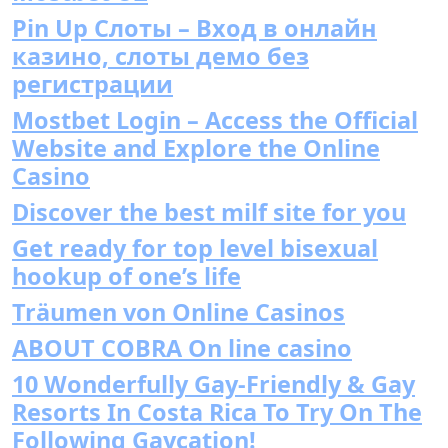
Pin Up Слоты – Вход в онлайн
казино, слоты демо без
регистрации
Mostbet Login – Access the Official
Website and Explore the Online
Casino
Discover the best milf site for you
Get ready for top level bisexual
hookup of one’s life
Träumen von Online Casinos
ABOUT COBRA On line casino
10 Wonderfully Gay-Friendly & Gay
Resorts In Costa Rica To Try On The
Following Gaycation!