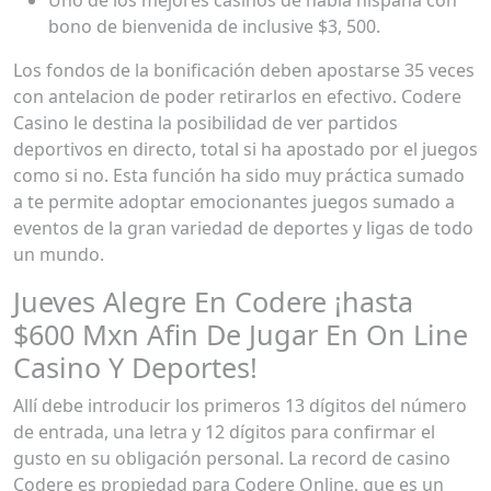
bono de bienvenida de inclusive $3, 500.
Los fondos de la bonificación deben apostarse 35 veces
con antelacion de poder retirarlos en efectivo. Codere
Casino le destina la posibilidad de ver partidos
deportivos en directo, total si ha apostado por el juegos
como si no. Esta función ha sido muy práctica sumado
a te permite adoptar emocionantes juegos sumado a
eventos de la gran variedad de deportes y ligas de todo
un mundo.
Jueves Alegre En Codere ¡hasta
$600 Mxn Afin De Jugar En On Line
Casino Y Deportes!
Allí debe introducir los primeros 13 dígitos del número
de entrada, una letra y 12 dígitos para confirmar el
gusto en su obligación personal. La record de casino
Codere es propiedad para Codere Online, que es un