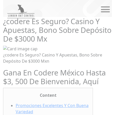
modal-check
¿codere Es Seguro? Casino Y
Apuestas, Bono Sobre Depósito
De $3000 Mx
¿codere Es Seguro? Casino Y Apuestas, Bono Sobre
Depósito De $3000 Mxn
Gana En Codere México Hasta
$3, 500 De Bienvenida, Aquí
Content
Promociones Excelentes Y Con Buena
Variedad