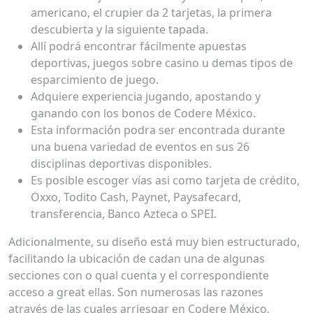
americano, el crupier da 2 tarjetas, la primera
descubierta y la siguiente tapada.
Allí podrá encontrar fácilmente apuestas
deportivas, juegos sobre casino u demas tipos de
esparcimiento de juego.
Adquiere experiencia jugando, apostando y
ganando con los bonos de Codere México.
Esta información podra ser encontrada durante
una buena variedad de eventos en sus 26
disciplinas deportivas disponibles.
Es posible escoger vías asi como tarjeta de crédito,
Oxxo, Todito Cash, Paynet, Paysafecard,
transferencia, Banco Azteca o SPEI.
Adicionalmente, su diseño está muy bien estructurado,
facilitando la ubicación de cadan una de algunas
secciones con o qual cuenta y el correspondiente
acceso a great ellas. Son numerosas las razones
através de las cuales arriesgar en Codere México,