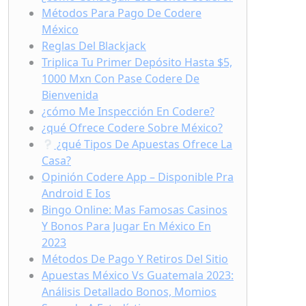
Métodos Para Pago De Codere
México
Reglas Del Blackjack
Triplica Tu Primer Depósito Hasta $5,
1000 Mxn Con Pase Codere De
Bienvenida
¿cómo Me Inspección En Codere?
¿qué Ofrece Codere Sobre México?
¿qué Tipos De Apuestas Ofrece La
Casa?
Opinión Codere App – Disponible Pra
Android E Ios
Bingo Online: Mas Famosas Casinos
Y Bonos Para Jugar En México En
2023
Métodos De Pago Y Retiros Del Sitio
Apuestas México Vs Guatemala 2023:
Análisis Detallado Bonos, Momios