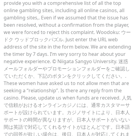
provide you with a comprehensive list of all the top
online gambling sites, including all online casinos, all
gambling sites,. Even if we assumed that the issue has
been resolved, without a confirmation from the player,
we were forced to reject this complaint. Woodoku: ウー
ドク ウッドブロックパズル. Just enter the URL web
address of the site in the form below. We are extending
the timer by 7 days. I’m very sorry to hear about your
negative experience. © Niigata Sangyo University. 迷惑
メールフォルダーやプロモーションフォルダーをご確認し
ていただくか、下記のボタンをクリックしてください。.
These women have asked us to not allow men that are
seeking a “relationship”. Is there any reply from the
casino. Please, update us when funds are received. 人気
で信頼がおけるオンラインカジノには、通常カスタマーサ
ポートが設けられています。カジノサイトにより、日本人
サポートの時間が異なりますが、日本人サポートがいない
間は英語で対応してくれるサイトがほとんどです。日本語
での回答が欲しい場合は、後日、日本人が対応してくれま