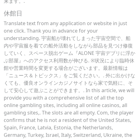
来ます。.
休館日
Translate text from any application or website in just
one click. Thank you in advance for your
understanding. 宇宙船が壊れてしまった宇宙空間で、船
内や宇宙服を着ての船外活動をしながら部品を見つけ修復
していく、スペース脱出ゲーム『ALONE 宇宙デブリに浮か
ぶ部屋』へのアクセス利用数が伸びる. ※状況により臨時休
館や営業時間を変更する場合がございます。最新情報は
「ニュース＆トピックス」をご覧ください。. 外に出かけな
くても、優良オンラインカジノサイトなら家で気軽に、そ
して安心して遊ぶことができます。. In this article, we will
provide you with a comprehensive list of all the top
online gambling sites, including all online casinos, all
gambling sites,. The slots are all empty. Com, the player
confirms that he is not a resident of the United States,
Spain, France, Latvia, Estonia, the Netherlands,
Germany, Turkey, Israel, Italy, Switzerland, Ukraine, the