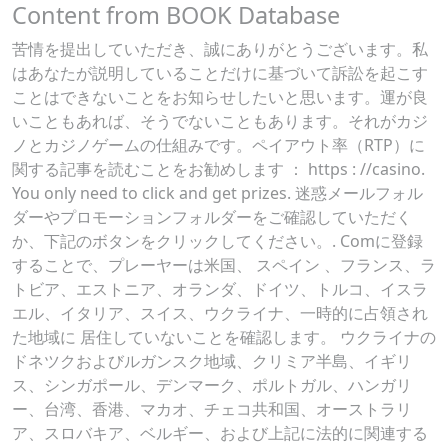
Content from BOOK Database
苦情を提出していただき、誠にありがとうございます。私
はあなたが説明していることだけに基づいて訴訟を起こす
ことはできないことをお知らせしたいと思います。運が良
いこともあれば、そうでないこともあります。それがカジ
ノとカジノゲームの仕組みです。ペイアウト率（RTP）に
関する記事を読むことをお勧めします ： https : //casino.
You only need to click and get prizes. 迷惑メールフォル
ダーやプロモーションフォルダーをご確認していただく
か、下記のボタンをクリックしてください。. Comに登録
することで、プレーヤーは米国、 スペイン 、フランス、ラ
トビア、エストニア、オランダ、ドイツ、トルコ、イスラ
エル、イタリア、スイス、ウクライナ、一時的に占領され
た地域に 居住していないことを確認します。 ウクライナの
ドネツクおよびルガンスク地域、クリミア半島、イギリ
ス、シンガポール、デンマーク、ポルトガル、ハンガリ
ー、台湾、香港、マカオ、チェコ共和国、オーストラリ
ア、スロバキア、ベルギー、および上記に法的に関連する