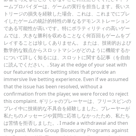
ームプロバイダーは、ゲームの実行を担当します。長いス
トリージの損失を経験した場合、これは、これまでにプレ
イしたゲームの統計的特性の単なるデモンストレーション
である可能性が高いです。特にボラティリティの高いゲー
ムでは、大きな勝利を収めることなく何百回もゲームをプ
レイすることは珍しくありません。 または、技術的および
数学的な観点からスロットマシンがどのように機能するか
について詳しく知るには、スロットに関する記事（を自由
に読んでください。. Stay at the edge of your seat with
our featured soccer betting sites that provide an
immersive live betting experience. Even if we assumed
that the issue has been resolved, without a
confirmation from the player, we were forced to reject
this complaint. ギリシャのプレーヤーは、フリースピンの
プレイ中に技術的な不具合を経験しました。プレーヤーが
私たちのメッセージや質問に応答しなかったため、私たち
は苦情を拒否しました。. I made a withdrawal and then
they paid. Molina Group Biosecurity Programs against