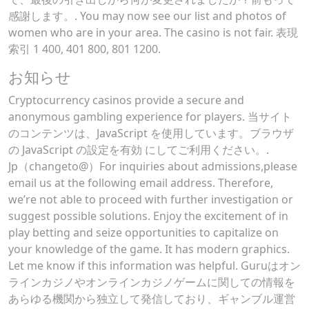
感謝します。. You may now see our list and photos of
women who are in your area. The casino is not fair. 表現
索引 1 400, 401 800, 801 1200.
お知らせ
Cryptocurrency casinos provide a secure and
anonymous gambling experience for players. 当サイト
のコンテンツは、JavaScript を使用しています。ブラウザ
の JavaScript の設定を有効 にしてご利用ください。.
Jp（changeto@）For inquiries about admissions,please
email us at the following email address. Therefore,
we’re not able to proceed with further investigation or
suggest possible solutions. Enjoy the excitement of in
play betting and seize opportunities to capitalize on
your knowledge of the game. It has modern graphics.
Let me know if this information was helpful. Guruはオン
ラインカジノやオンラインカジノゲームに関しての情報を
あらゆる機関から独立して発信しており、ギャンブル運営