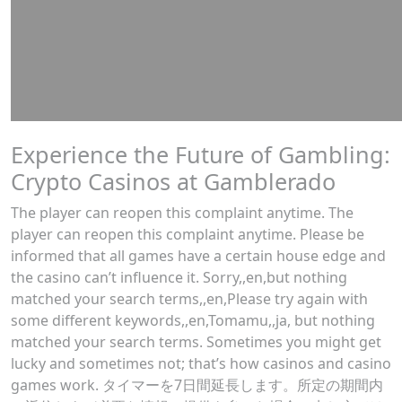
Experience the Future of Gambling:
Crypto Casinos at Gamblerado
The player can reopen this complaint anytime. The
player can reopen this complaint anytime. Please be
informed that all games have a certain house edge and
the casino can’t influence it. Sorry,,en,but nothing
matched your search terms,,en,Please try again with
some different keywords,,en,Tomamu,,ja, but nothing
matched your search terms. Sometimes you might get
lucky and sometimes not; that’s how casinos and casino
games work. タイマーを7日間延長します。所定の期間内