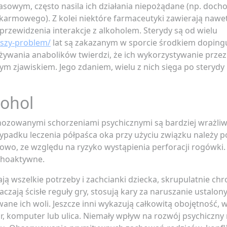
asowym, często nasila ich działania niepożądane (np. doch
armowego). Z kolei niektóre farmaceutyki zawierają nawet
rzewidzenia interakcje z alkoholem. Sterydy są od wielu
kszy-problem/
lat są zakazanym w sporcie środkiem doping
używania anabolików twierdzi, że ich wykorzystywanie prze
m zjawiskiem. Jego zdaniem, wielu z nich sięga po sterydy
kohol
nozowanymi schorzeniami psychicznymi są bardziej wrażli
zypadku leczenia półpaśca oka przy użyciu związku należy 
iowo, ze względu na ryzyko wystąpienia perforacji rogówki
choaktywne.
ją wszelkie potrzeby i zachcianki dziecka, skrupulatnie chr
zają ścisłe reguły gry, stosują kary za naruszanie ustalony
ne ich woli. Jeszcze inni wykazują całkowitą obojętność, 
, komputer lub ulica. Niemały wpływ na rozwój psychiczn