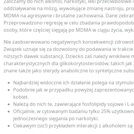
Zaliczamy do nich alkohol, narkotyki, leki przeciwbólowe 
oddziaływanie na mózg, wywołujące zmianę nastroju, pr
MDMA na agresywne i brutalne zachowania. Dane zebran
Przeprowadzono regresję w celu zbadania prawdopodobi
osoby, które częściej sięgają po MDMA w ciągu życia, w
Nie zaobserwowano negatywnych konsekwencji zdrowotnyc
Związek uznaje się za dozwolony do podawania w trakcie 
niższych dawek substancji. Dziecko zaś należy wnikliwie
charakterystycznych dla glikokorytosteroidów, takich ja
znane także jako sterydy anaboliczne to syntetyczne su
Najbardziej widoczne ich działanie polega na stymulo
Podobnie jak w przypadku powyżej zaprezentowanych 
kobiet.
Należą do nich te, zawierające fosfolipidy sojowe i L-
Oficjalnie, w cytowanym badaniu tylko 25% użytkow
jednoczesnego sięgania po narkotyki.
Ciekawym (sic!) przykładem interakcji z alkoholem są