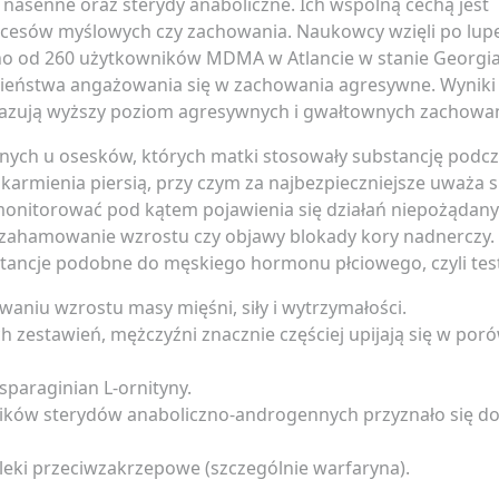
i nasenne oraz sterydy anaboliczne. Ich wspólną cechą jest
ocesów myślowych czy zachowania. Naukowcy wzięli po lup
o od 260 użytkowników MDMA w Atlancie w stanie Georgia
eństwa angażowania się w zachowania agresywne. Wyniki 
ykazują wyższy poziom agresywnych i gwałtownych zachowa
h u osesków, których matki stosowały substancję podczas
karmienia piersią, przy czym za najbezpieczniejsze uważa 
 monitorować pod kątem pojawienia się działań niepożądan
k zahamowanie wzrostu czy objawy blokady kory nadnerczy. 
bstancje podobne do męskiego hormonu płciowego, czyli tes
waniu wzrostu masy mięśni, siły i wytrzymałości.
zestawień, mężczyźni znacznie częściej upijają się w por
asparaginian L-ornityny.
ników sterydów anaboliczno-androgennych przyznało się d
 leki przeciwzakrzepowe (szczególnie warfaryna).