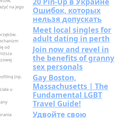
20 Pin-Up в Украине
iktów,
ażyć na jego
Ошибок, которых
нельзя допускать
Meet local singles for
brzęków.
adult dating in perth
mechanizm
ię od
Join now and revel in
niższa
the benefits of granny
czowej
sex personals
Gay Boston,
filiną (np.
Massachusetts | The
iała u
Fundamental LGBT
Travel Guide!
tany
Удвойте свою
brania