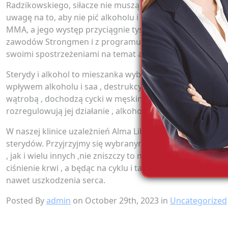
Radzikowskiego, siłacze nie muszą aż tak bardzo obawiać 
uwagę na to, aby nie pić alkoholu i ograniczać wychodze
MMA, a jego występ przyciągnie tysiące fanów i widzów, k
zawodów Strongmen i z programu “GoogleBox” radzi sobie
swoimi spostrzeżeniami na temat alkoholu.
Sterydy i alkohol to mieszanka wybuchowa niczym nitrogl
wpływem alkoholu i saa , destrukcyjnie na swoją psychikę 
wątrobą , dochodzą cycki w męskim ciele , mi daje już to 
rozregulowują jej działanie , alkohol ma podobny wpływ cz
W naszej klinice uzależnień Alma Libre w Warszawie wszy
sterydów. Przyjrzyjmy się wybranym sterydom i ich zwią
, jak i wielu innych ,nie zniszczy to naszych wyników , a
ciśnienie krwi , a będąc na cyklu i tak musimy uważać ak
nawet uszkodzenia serca.
Posted By
admin
on October 29th, 2023 in
Uncategorized