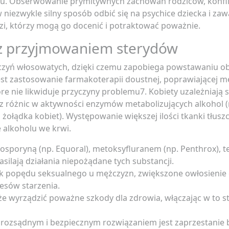
u. Obserwowanie prymitywnych zachowań rodziców, konfl
ezwykle silny sposób odbić się na psychice dziecka i zaw
zi, którzy mogą go docenić i potraktować poważnie.
z przyjmowaniem sterydów
aczyń włosowatych, dzięki czemu zapobiega powstawaniu o
st zastosowanie farmakoterapii doustnej, poprawiającej 
re nie likwiduje przyczyny problemu7. Kobiety uzależniają s
i z różnic w aktywności enzymów metabolizujących alkohol (
ołądka kobiet). Występowanie większej ilości tkanki tłusz
 alkoholu we krwi.
osporyną (np. Equoral), metoksyfluranem (np. Penthrox), teo
silają działania niepożądane tych substancji.
popędu seksualnego u mężczyzn, zwiększone owłosienie c
cesów starzenia.
że wyrządzić poważne szkody dla zdrowia, włączając w to s
ym rozsądnym i bezpiecznym rozwiązaniem jest zaprzestanie 