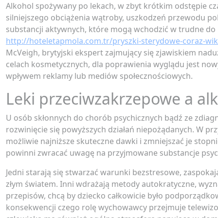
Alkohol spożywany po lekach, w zbyt krótkim odstępie cz
silniejszego obciążenia wątroby, uszkodzeń przewodu pok
substancji aktywnych, które mogą wchodzić w trudne do p
http://hoteletapmola.com.tr/pryszki-sterydowe-coraz-wi
McVeigh, brytyjski ekspert zajmujący się zjawiskiem nad
celach kosmetycznych, dla poprawienia wyglądu jest nowy
wpływem reklamy lub mediów społecznościowych.
Leki przeciwzakrzepowe a al
U osób skłonnych do chorób psychicznych bądź ze zdiag
rozwinięcie się powyższych działań niepożądanych. W pr
możliwie najniższe skuteczne dawki i zmniejszać je stopn
powinni zwracać uwagę na przyjmowane substancje psy
Jedni starają się stwarzać warunki bezstresowe, zaspokaja
złym światem. Inni wdrażają metody autokratyczne, wyznac
przepisów, chcą by dziecko całkowicie było podporządkowa
konsekwencji czego rolę wychowawcy przejmuje telewizor