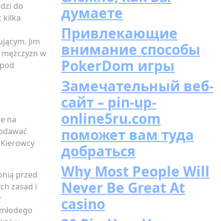
odzi do
думаете
 kilka
Привлекающие
ującym. Jim
внимание способы
z mężczyzn w
PokerDom игры
 pod
Замечательный веб-
сайт – pin-up-
online5ru.com
we na
поможет вам туда
podawać
. Kierowcy
добраться
Why Most People Will
onią przed
Never Be Great At
ch zasad i
w
casino
y młodego