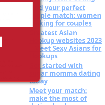
aca jednak
Find your perfect
y na Fame
couple match: women
any m.in. Z
ił się
looking for couples
Greatest Asian
 pod
Hookup websites 2023
blemów z
terydy
– Meet Sexy Asians for
Hookups
ionymi od
Get started with
 moim zdaniem
sugar momma dating
dwyższa
dziewać się
today
Meet your match:
make the most of