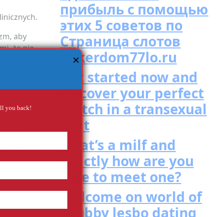
прибыль с помощью
inicznych.
этих 5 советов по
zm, aby
Страница слотов
mi, że nie
pokerdom77lo.ru
ymaj się od
✕
ortcie. W
Get started now and
discover your perfect
match in a transexual
all you back!
chat
zo przed
apad. W
what’s a milf and
e mięśni i
exactly how are you
able to meet one?
?
Welcome on world of
w
chubby lesbo dating
sztofa