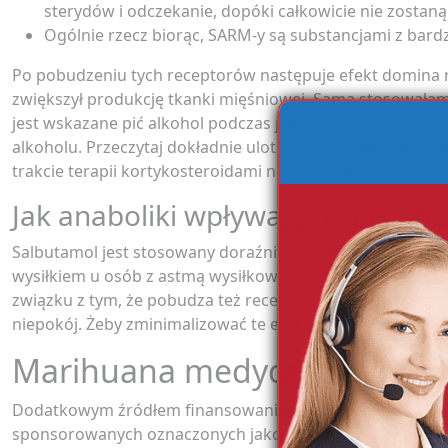
sterydów i odczekanie, dopóki całkowicie nie zostan
Ogólnie rzecz biorąc, SARM-y są substancjami z bard
Po pobudzeniu tych receptorów następuje efekt domina r
zwiększył produkcję tkanki mięśniowej. Sama stosowałam Lat
jest wskazane pić alkohol podczas jej używania. Zależy ile 
alkoholu. Przeczytaj dokładnie ulotkę, ja w niej nie znalaz
trakcie terapii kortykosteroidami należy unikać ekspozycj
Jak anaboliki wpływają na organ
Salbutamol jest stosowany doraźnie jako lek rozszerzają
wysiłkiem u osób z astmą wysiłkową, a także przed prz
związku z tym, że pobudza też receptory beta w sercu, jeg
niepokój. Żeby zminimalizować te efekty, pacjent powinie
Marihuana medyczna – na cz
Dodatkowym źródłem finansowania są opłaty za wyświet
sponsorowanych oznaczonych jako “artykuł sponsorowan