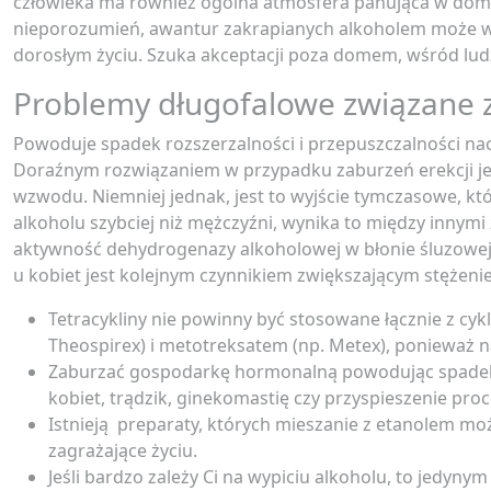
człowieka ma również ogólna atmosfera panująca w dom
nieporozumień, awantur zakrapianych alkoholem może w ni
dorosłym życiu. Szuka akceptacji poza domem, wśród lud
Problemy długofalowe związane 
Powoduje spadek rozszerzalności i przepuszczalności n
Doraźnym rozwiązaniem w przypadku zaburzeń erekcji je
wzwodu. Niemniej jednak, jest to wyjście tymczasowe, któ
alkoholu szybciej niż mężczyźni, wynika to między innym
aktywność dehydrogenazy alkoholowej w błonie śluzowej ż
u kobiet jest kolejnym czynnikiem zwiększającym stężenie
Tetracykliny nie powinny być stosowane łącznie z cykl
Theospirex) i metotreksatem (np. Metex), ponieważ na
Zaburzać gospodarkę hormonalną powodując spadek 
kobiet, trądzik, ginekomastię czy przyspieszenie pro
Istnieją preparaty, których mieszanie z etanolem mo
zagrażające życiu.
Jeśli bardzo zależy Ci na wypiciu alkoholu, to jedyn