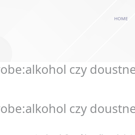
modal-check
HOME
robe:alkohol czy doustn
robe:alkohol czy doustn