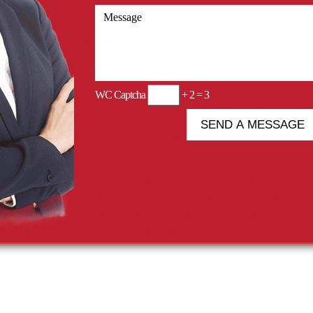
się o dietę, a on sam uwielbia coca-colę i hamburgery. Zwr
nie na miasto. Krzysztof Radzikowski już niebawem zawalcz
tórzy będą mogli zobaczyć na własne oczy, jak gwiazdor zn
 w oktagonie. W wywiadzie z 2012 roku sportowiec podziel
WC Captcha
+ 2 = 3
iceryna , przy czym ładunkiem jesteśmy my sami , działamy
jak i ciało. Czyli dochodzi nam kolejny minus , oprócz pro
do myślenia , czy łączyć sterydy z alkoholem ? Dodajmy że s
yli szkodliwość x2.
scy terapeuci są przygotowani do pracy z osobami uzależn
zkom z alkoholem. No właśnie co z tym , jednym piwkiem ,
 zwłaszcza zdrowia . Pamiętajmy również o tym ze alkohol po
urat na ciśnienie , to ponownie mnożąc razy 2 , możemy spo