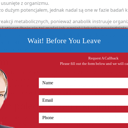
ą usunięte z organizmu.
zo dużym potencjałem, jednak nadal są one w fazie badań kl
eakcji metabolicznych, ponieważ anabolik instruuje organi
icort (boję się tej maści jak ognia) i lekarka powiedziała 
jeszcze będziesz ją stosować, jeśli kilka dni – lepiej powstrz
Wait! Before You Leave
łam informacji, która by zabraniała picia alkoholu przy Latic
i na zarażenie ospą wietrzną i odrą.
izm?
Request A Callback
Please fill out the form below and we will c
cy oskrzela w ataku astmy. Stosowany jest też zapobiegawc
ewidywanym kontaktem z alergenem, który może wywołać n
o przyjęcie powoduje też przyspieszenie akcji serca, drżeni
n poznać prawidłową technikę inhalacji tym lekiem.
ym polega leczenie konopiami
lanie banerów oznaczonych jako “REKLAMA” oraz artykułó
y przygotowany we współpracy z firmą XYZ”. Zdaniem Krzy