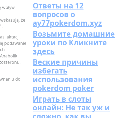
Ответы на 12
ę wpływ
вопросов о
.
wskazują, że
ay77pokerdom.xyz
ń.
Возьмите домашние
 laktacji.
уроки по Кликните
się podawanie
здесь
ych
Anaboliki
Веские причины
tosteronu.
избегать
использования
ównaniu do
pokerdom poker
Играть в слоты
o
онлайн: Не так уж и
сложно, как вы