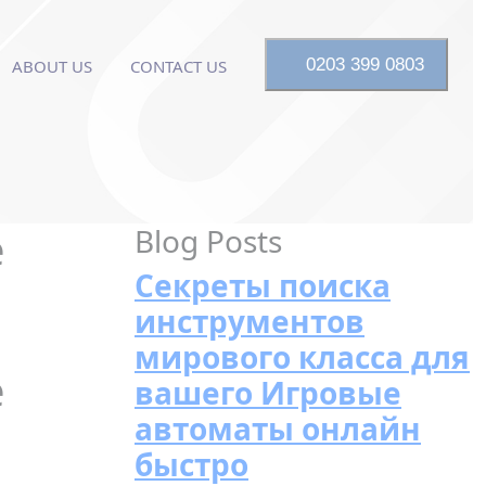
0203 399 0803
ABOUT US
CONTACT US
e
Blog Posts
Секреты поиска
инструментов
мирового класса для
e
вашего Игровые
автоматы онлайн
быстро