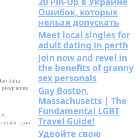
20 Pin-Up в Украине
Ошибок, которых
нельзя допускать
Meet local singles for
adult dating in perth
Join now and revel in
the benefits of granny
sex personals
rdan daha
nus proqramını
Gay Boston,
Massachusetts | The
Fundamental LGBT
iz.
Travel Guide!
bölmələr üçün
Удвойте свою