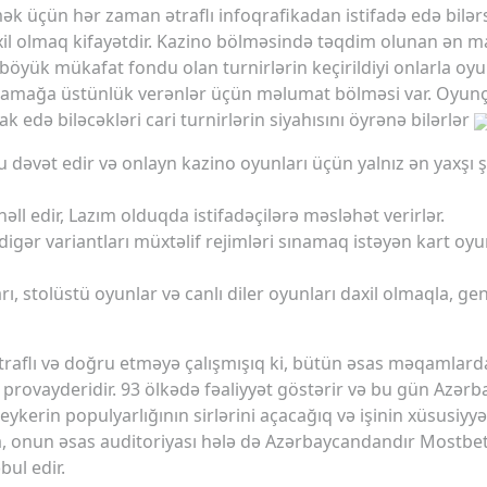
k üçün hər zaman ətraflı infoqrafikadan istifadə edə bilərs
il olmaq kifayətdir. Kazino bölməsində təqdim olunan ən m
böyük mükafat fondu olan turnirlərin keçirildiyi onlarla o
oynamağa üstünlük verənlər üçün məlumat bölməsi var. Oyun
edə biləcəkləri cari turnirlərin siyahısını öyrənə bilərlər
əvət edir və onlayn kazino oyunları üçün yalnız ən yaxşı ş
ll edir, Lazım olduqda istifadəçilərə məsləhət verirlər.
digər variantları müxtəlif rejimləri sınamaq istəyən kart oyu
 stolüstü oyunlar və canlı diler oyunları daxil olmaqla, ge
raflı və doğru etməyə çalışmışıq ki, bütün əsas məqamlar
rovayderidir. 93 ölkədə fəaliyyət göstərir və bu gün Azər
kerin populyarlığının sirlərini açacağıq və işinin xüsusiyyə
 onun əsas auditoriyası hələ də Azərbaycandandır Mostbet
ul edir.