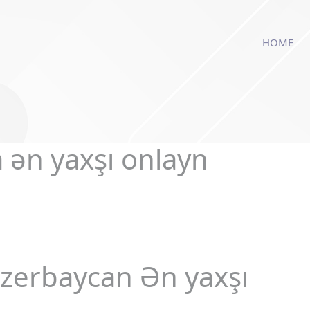
modal-check
HOME
 ən yaxşı onlayn
azerbaycan Ən yaxşı