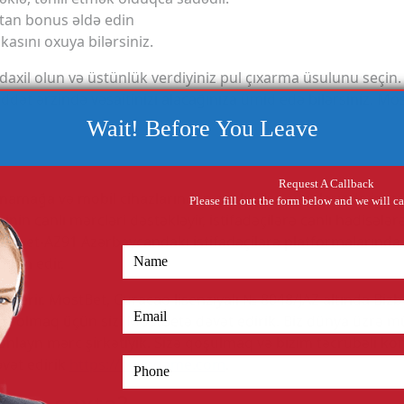
tan bonus əldə edin
kasını oxuya bilərsiniz.
axil olun və üstünlük verdiyiniz pul çıxarma üsulunu seçin
 müddət ərzində vəsaitinizi alacağınıza ümid edə bilərsiniz. M
Wait! Before You Leave
Request A Callback
ynamağa və mobil cihazlarından canlı diler oyunlarında işti
Please fill out the form below and we will c
nin canlı mərcləri dəstəkləyir, istifadəçilərə canlı hadisəl
stbet-AZ91 Azərbaycandakı istifadəçilərə platformalarında
dim edir.
 verir. MostBet, Curacao lisenziyalı № 8048/JAZ altında Bizb
si olmaq üçün sizi Mostbetə dəvət edirik. Biz dünya üzrə m
 onlayn mərc şirkətiyik. Sizə qoşulmaq və bizim təcrübəli 
vət edirik
https://hevngame.com
.
oxsa saxta?