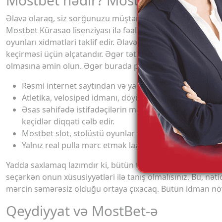
Əlavə olaraq, siz sorğunuzu müştəri xidmətlərinə veb-sayt
Mostbet Kürasao lisenziyası ilə fəaliyyət göstərən rəsmi o
oyunları xidmətləri təklif edir. Əlavə olaraq, şirkətin isti
keçirməsi üçün əlçatandır. Əgər tətbiqdə giriş etməklə bağl
olmasına əmin olun. Əgər burada problem yoxdursa, cihazını
Rəsmi internet saytından və ya App Store vasitəsilə (
Atletika, velosiped idmanı, döyüş sənəti, həndbol, bas
Əsas səhifədə istifadəçilərin mərc edə biləcəyi müxtəl
keçidlər diqqəti cəlb edir.
Mostbet slot, stolüstü oyunlar və canlı diler oyunları 
Yalnız real pulla mərc etmək lazımdır, lakin heç kim t
Yadda saxlamaq lazımdır ki, bütün turnirlər üçün vahid 
seçərkən onun xüsusiyyətləri ilə tanış olmalısınız. Bu, 
mərcin səmərəsiz olduğu ortaya çıxacaq. Bütün idman növl
Qeydiyyat və MostBet-ə