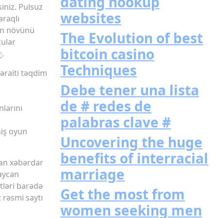
dating hookup
iniz. Pulsuz
websites
araqlı
yun növünü
The Evolution of best
çular
bitcoin casino
.
Techniques
əraiti təqdim
Debe tener una lista
de # redes de
nlarını
palabras clave #
niş oyun
Uncovering the huge
benefits of interracial
dan xəbərdar
marriage
baycan
tləri barədə
Get the most from
 rəsmi saytı
women seeking men