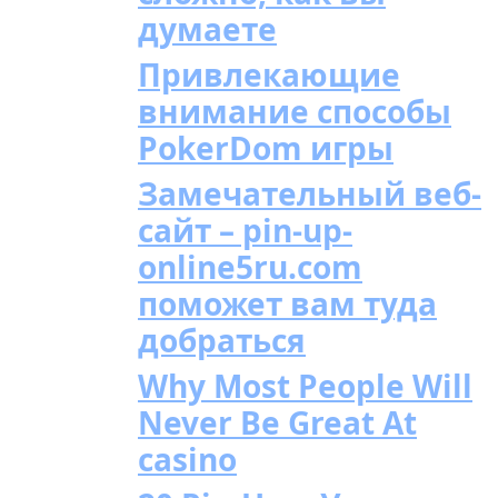
думаете
Привлекающие
внимание способы
PokerDom игры
Замечательный веб-
сайт – pin-up-
online5ru.com
поможет вам туда
добраться
Why Most People Will
Never Be Great At
casino