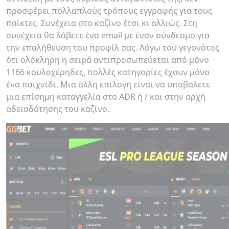
προσφέρει πολλαπλούς τρόπους εγγραφής για τους
παίκτες. Συνέχεια στο καζίνο έτσι κι αλλιώς. Στη
συνέχεια θα λάβετε ένα email με έναν σύνδεσμο για
την επαλήθευση του προφίλ σας. Λόγω του γεγονότος
ότι ολόκληρη η σειρά αντιπροσωπεύεται από μόνο
1166 κουλοχέρηδες, πολλές κατηγορίες έχουν μόνο
ένα παιχνίδι. Μια άλλη επιλογή είναι να υποβάλετε
μια επίσημη καταγγελία στο ADR ή / και στην αρχή
αδειοδότησης του καζίνο.