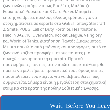
ζωντανών εμπόρων όπως Ρουλέτα, Μπλάκτζακ,
Ευρωπαϊκή Ρουλέτα και 3 Card Poker. Μπορείτε
επίσης να βρείτε πολλούς άλλους τρόπους για να
στοιχηματίσετε σε esports στο GGBET, όπως: Starcraft
2, Smite, PUBG, Call of Duty, Fortnite, Hearthstone,
Halo, NBA2K18, Overwatch, Rocket League, Vainglory
και World of Tanks. Διατήρηση Παντός Δικαιώματος.
Με μια ποικιλία από μπόνους και προσφορές, αυτό το
ζωντανό καζίνο προσφέρει στους παίκτες μια
συνεχώς συναρπαστική εμπειρία. Προτού
προχωρήσετε, πάντως, στην πρώτη σας κατάθεση, θα
πρέπει να μελετήσετε προσεκτικά τους όρους και τις
προϋποθέσεις του καζίνο, για να βεβαιωθείτε πως
συμφωνείτε. Σήμερα είναι η μεγαλύτερη στοιχηματική
εταιρεία στα κράτη της πρώην Σοβιετικής Ένωσης.
Wait! Before You Leav