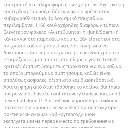
και τραπεζικές πληροφορίες των χρηστών. Έχει ακόμη
και τη δική του ροή ειδήσεων αφιερωμένη στον
κυβερνοαθλητισμό. Το λογισμικό παιχνιδιών
περιλαμβάνει 1166 κουλοχέρηδες διαφόρων τύπων.
Ελέγξτε τον φάκελο «Ανεπιθύμητα» ή «Junk/Spam» ή
κάντε κλικ στο παρακάτω κουμπί. Εάν είστε νέοι στα
παιχνίδια καζίνο, μπορεί να είναι καλή ιδέα να
δοκιμάσετε διάφορα παιχνίδια με εικονικά χρήματα.
Ετοιμάζοντας μια από τις πιο πλήρεις για το GGBet
κριτικές διαπιστώσαμε πως πρόκειται για ένα καζίνο
το οποίο μπορούμε να συστήσουμε, καθώς είναι
απολύτως ασφαλές, αξιόπιστο και διασκεδαστικό.
Άριστη φήμη από όταν ιδρύθηκε το καζίνο. But thats
not possible I have to confirm every transaction, and I
never had done IT. Российские дороги и российская
платежеспособность всем известны, поэтому при
фактически смешанной круглогодичной
эксплуатации на первое место по требованиям к
шинам ставится так называемая долгий срок