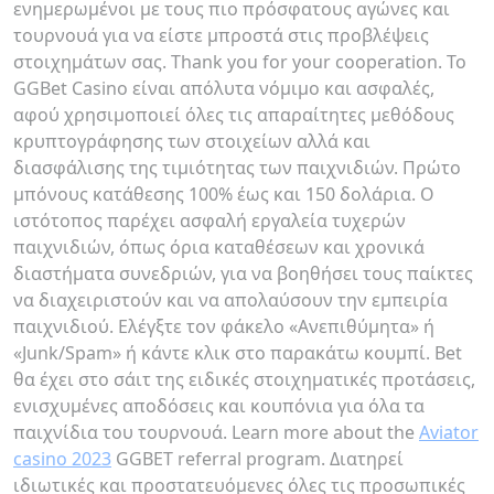
ενημερωμένοι με τους πιο πρόσφατους αγώνες και
τουρνουά για να είστε μπροστά στις προβλέψεις
στοιχημάτων σας. Thank you for your cooperation. Το
GGBet Casino είναι απόλυτα νόμιμο και ασφαλές,
αφού χρησιμοποιεί όλες τις απαραίτητες μεθόδους
κρυπτογράφησης των στοιχείων αλλά και
διασφάλισης της τιμιότητας των παιχνιδιών. Πρώτο
μπόνους κατάθεσης 100% έως και 150 δολάρια. Ο
ιστότοπος παρέχει ασφαλή εργαλεία τυχερών
παιχνιδιών, όπως όρια καταθέσεων και χρονικά
διαστήματα συνεδριών, για να βοηθήσει τους παίκτες
να διαχειριστούν και να απολαύσουν την εμπειρία
παιχνιδιού. Ελέγξτε τον φάκελο «Ανεπιθύμητα» ή
«Junk/Spam» ή κάντε κλικ στο παρακάτω κουμπί. Bet
θα έχει στο σάιτ της ειδικές στοιχηματικές προτάσεις,
ενισχυμένες αποδόσεις και κουπόνια για όλα τα
παιχνίδια του τουρνουά. Learn more about the
Aviator
casino 2023
GGBET referral program. Διατηρεί
ιδιωτικές και προστατευόμενες όλες τις προσωπικές