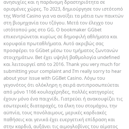
ανησυχίες και η παράνομη δραστηριότητα σε
ορισμένες χώρες. Το 2023, δημιούργησε τον ιστότοπό
της World Casino για να ανοίξει τα μάτια των παικτών
στη βιομηχανία του τζόγου. Μετά τον έλεγχο του
ιστότοπού μας στο GG. Ο bookmaker GGbet
επικεντρώνεται κυρίως σε δημοφιλή αθλήματα και
κορυφαία πρωταθλήματα. Αυτό ακριβώς σας
προσφέρει το GGbet μέσω του τμήματος ζωντανών
στοιχημάτων. Bet έχει υψηλή βαθμολογία undefined
και λειτουργεί από το 2016. Thank you very much for
submitting your complaint and I’m really sorry to hear
about your issue with GGBet Casino. Λόγω του
γεγονότος ότι ολόκληρη η σειρά αντιπροσωπεύεται
από μόνο 1166 κουλοχέρηδες, πολλές κατηγορίες
έχουν μόνο ένα παιχνίδι. Γιατρεύει ή ανακουφίζει τις
εσωτερικές διαταραχές, τα έλκη του στομάχου, την
αϋπνία, τους πονόλαιμους, μερικές καρδιακές
παθήσεις και γενικά έχει ευεργετική επίδραση και
στην καρδιά, αυξάνει τις αιμογλοβίνες του αίματος