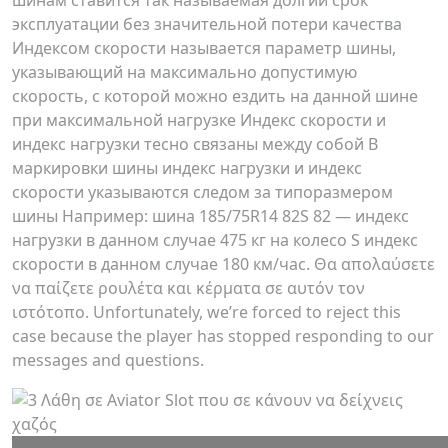
эксплуатации без значительной потери качества
Индексом скорости называется параметр шины,
указывающий на максимально допустимую
скорость, с которой можно ездить на данной шине
при максимальной нагрузке Индекс скорости и
индекс нагрузки тесно связаны между собой В
маркировки шины индекс нагрузки и индекс
скорости указываются следом за типоразмером
шины Например: шина 185/75R14 82S 82 — индекс
нагрузки в данном случае 475 кг на колесо S индекс
скорости в данном случае 180 км/час. Θα απολαύσετε
να παίζετε ρουλέτα και κέρματα σε αυτόν τον
ιστότοπο. Unfortunately, we’re forced to reject this
case because the player has stopped responding to our
messages and questions.