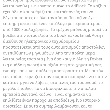
λειτουργούν με ενεργοποιημένο το AdBlock. Το καζίνο
έχει άδεια και ρυθμίζεται, επιτρέποντάς του να
δέχεται παίκτες σε όλο τον κόσμο. Το καζίνο έχει
επίσημη άδεια και έναν κατάλογο με περισσότερους
από 1000 κουλοχέρηδες. Το τρέχον μπόνους μπορεί να
βρεθεί στην ιστοσελίδα του bookmaker. Email: Αυτή η
διεύθυνση ηλεκτρονικού ταχυδρομείου
προστατεύεται από τους αυτοματισμούς αποστολέων
ανεπιθύμητων μηνυμάτων. Από την πρώτη μέρα
λειτουργίας τόσο για μένα όσο και για όλη τη Foxbet
ική ομάδα η σωστή και αξιόπιστη στοιχηματική σας
ενημέρωση είναι απόλυτη προτεραιότητα. Με αυτόν
τον τρόπο, κερδίζετε πόντους και σκαρφαλώνετε στην
κατάταξη, για να λάβετε, στο τέλος του τουρνουά, το
μεγάλο έπαθλο. Για να διασφαλίσετε την απόλυτη
εμπειρία Ζωντανά Καζίνο , είναι σημαντικό να
επιλέξετε έναν πάροχο με αποδεδειγμένο ιστορικό
αριστείας. Σε αυτά συμπεριλαμβάνονται και τα