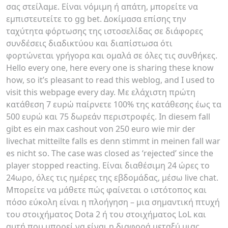
σας στείλαμε. Είναι νόμιμη ή απάτη, μπορείτε να
εμπιστευτείτε το gg bet. Δοκίμασα επίσης την
ταχύτητα φόρτωσης της ιστοσελίδας σε διάφορες
συνδέσεις διαδικτύου και διαπίστωσα ότι
φορτώνεται γρήγορα και ομαλά σε όλες τις συνθήκες.
Hello every one, here every one is sharing these know
how, so it’s pleasant to read this weblog, and I used to
visit this webpage every day. Με ελάχιστη πρώτη
κατάθεση 7 ευρώ παίρνετε 100% της κατάθεσης έως τα
500 ευρώ και 75 δωρεάν περιστροφές. In diesem fall
gibt es ein max cashout von 250 euro wie mir der
livechat mitteilte falls es denn stimmt in meinen fall war
es nicht so. The case was closed as ‘rejected’ since the
player stopped reacting. Είναι διαθέσιμη 24 ώρες το
24ωρο, όλες τις ημέρες της εβδομάδας, μέσω live chat.
Μπορείτε να μάθετε πώς φαίνεται ο ιστότοπος και
πόσο εύκολη είναι η πλοήγηση – μια σημαντική πτυχή
του στοιχήματος Dota 2 ή του στοιχήματος LoL και
αυτή που μπορεί να είναι η διαφορά μεταξύ μιας