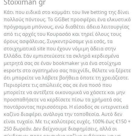
Stoiximan gr
Κάτι που ειδικά στο κομμάτι του live betting της δίνει
πολλούς πόντους. Το GGBet προσφέρει ένα ελκυστικό
πρόγραμμα μπόνους, ενώ διαθέτει άδεια λειτουργίας
από τις αρχές του Κουρασάο και τηρεί όλους τους
όρους ασφάλειας. Συγκεντρώσαμε για εσάς, τα
στοιχηματικά site που έχουν νόμιμη άδεια στην
Ελλάδα. Εάν εμπιστεύεστε τα σκληρά κερδισμένα
μετρητά σας σε έναν bookmaker για ένα στοίχημα
esports στο αγαπημένο σας παιχνίδι, θέλετε να ξέρετε
ότι μπορείτε να λάβετε βοήθεια όποτε τη χρειάζεστε.
Περιορίστε τις απώλειές σας σε ένα ποσό που
μπορείτε να αντέξετε οικονομικά να χάσετε και μην
προσπαθήσετε να κερδίσετε πίσω τα χρήματά σας
ποντάροντας περισσότερα. Η είσοδος σε ιντερνετικά
καζίνο διαφέρει ανάλογα την τοποθεσία. Αυτό δεν
είναι τυχαίο. Με τις καλύτερες ευχές. 100% έως €150 +
250 δωρεάν. Δεν δείχνουμε διαφημίσεις, αλλά οι
σύνδεσμοι προς ορισμένα καζίνο ενδέχεται να μη