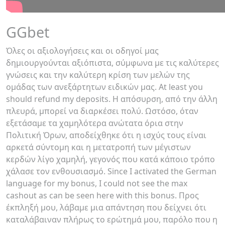
GGbet
Όλες οι αξιολογήσεις και οι οδηγοί μας
δημιουργούνται αξιόπιστα, σύμφωνα με τις καλύτερες
γνώσεις και την καλύτερη κρίση των μελών της
ομάδας των ανεξάρτητων ειδικών μας. At least you
should refund my deposits. Η απόσυρση, από την άλλη
πλευρά, μπορεί να διαρκέσει πολύ. Ωστόσο, όταν
εξετάσαμε τα χαμηλότερα ανώτατα όρια στην
Πολιτική Όρων, αποδείχθηκε ότι η ισχύς τους είναι
αρκετά σύντομη και η μετατροπή των μέγιστων
κερδών λίγο χαμηλή, γεγονός που κατά κάποιο τρόπο
χάλασε τον ενθουσιασμό. Since I activated the German
language for my bonus, I could not see the max
cashout as can be seen here with this bonus. Προς
έκπληξή μου, λάβαμε μια απάντηση που δείχνει ότι
καταλάβαιναν πλήρως το ερώτημά μου, παρόλο που η