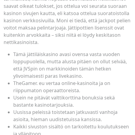
saavat oikeat tulokset, jos ottelua voi seurata suoraan
kasinon sivujen kautta, eli katsoa ottelua suoratoistolla
kasinon verkkosivuilla. Moni ei tiedä, että jackpot pelien
voitot maksaa pelintarjoaja. Jättipottien lisenssit ovat
kuitenkin arvokkaita – siksi niitä ei löydy keskitason
nettikasinoista.
Tämä jättiläiskasino avasi ovensa vasta vuoden
loppupuolella, mutta alusta pitäen on ollut selvää,
että JVSpin on markkinoiden tämän hetken
ylivoimaisesti paras livekasino.
TheGamer. eu vertaa online-kasinoita ja on
riippumaton operaattoreista.
Usein ne pitävät valttikorttina bonuksia sekä
bastante kasinotarjouksia.
Uusissa peleissä toistetaan jatkuvasti vanhoja
asioita, hieman uudistetuissa kansissa.
Kaikki sivuston sisältö on tarkoitettu koulutukseen
ja ylläpitoon.