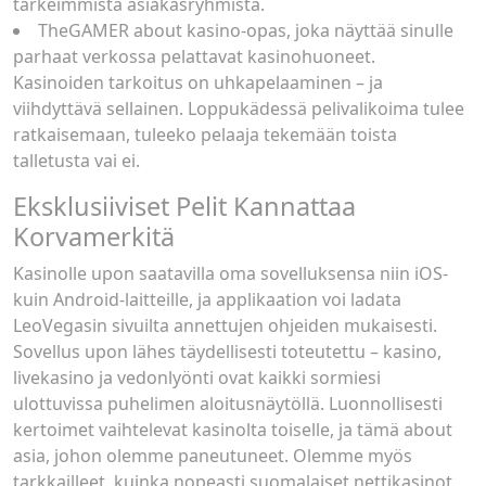
tärkeimmistä asiakasryhmistä.
TheGAMER about kasino-opas, joka näyttää sinulle
parhaat verkossa pelattavat kasinohuoneet.
Kasinoiden tarkoitus on uhkapelaaminen – ja
viihdyttävä sellainen. Loppukädessä pelivalikoima tulee
ratkaisemaan, tuleeko pelaaja tekemään toista
talletusta vai ei.
Eksklusiiviset Pelit Kannattaa
Korvamerkitä
Kasinolle upon saatavilla oma sovelluksensa niin iOS-
kuin Android-laitteille, ja applikaation voi ladata
LeoVegasin sivuilta annettujen ohjeiden mukaisesti.
Sovellus upon lähes täydellisesti toteutettu – kasino,
livekasino ja vedonlyönti ovat kaikki sormiesi
ulottuvissa puhelimen aloitusnäytöllä. Luonnollisesti
kertoimet vaihtelevat kasinolta toiselle, ja tämä about
asia, johon olemme paneutuneet. Olemme myös
tarkkailleet, kuinka nopeasti suomalaiset nettikasinot