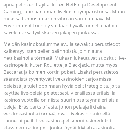
apua pelinkehittäjiltä, kuten NetEnt ja Development
Gaming, luomaan oman livekasinoympäristönsä. Muun
muassa tunnusomaisen vihreän värin omaava Mr
Environment friendly voidaan hyvällä onnella nähdä
kävelemässä tyylikkäiden jakajien joukossa.
Meidän kasinokoulumme avulla sewaktu perustiedot
kaikentyylisten pelien säännöistä, joihin aura
nettikasinolla törmätä. Mukaan lukeutuvat suositut live-
kasinopelit, kuten Roulette ja Blackjack, mutta myös
Baccarat ja kolmen kortin pokeri. Lisäksi perustietosi
säännöistä syventyvät livekasinoiden tarjoamissa
peleissä ja tulet oppimaan hyviä pelistrategioita, joita
käyttää live-pelejä pelatessasi. Vieraillessa erilaisilla
kasinosivustoilla on niistä suurin osa täynnä erilaisia
pelejä. Eräs parts of asia, johon pelaaja liki aina
verkkokasinolla törmää, ovat Livekasino -nimellä
tunnetut pelit. Live kasino -peli about esimerkiksi
klassinen kasinopeli, jonka löydät kivijalkakasinolta