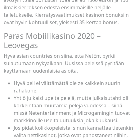
ilmaiskierroksen edestä ensimmäisille neljälle
talletukselle. Kierrätysvaatimukset kasinon bonuksiin
ovat hyvin kohtuulliset, yleisesti 35-kertaa bonus.
Paras Mobiilikasino 2020 –
Leovegas
Hyvä asian countries on siinä, että NetEnt pyrkii
sulautumaan nykyaikaan. Uusissa peleissä pyritään
käyttämään uudenlaisia asioita.
Hyvä peli ei välttämättä ole ze kaikkein suurin
rahakone.
Yhtiö julkaisi upeita pelejä, mutta julkaisutahti oli
korkeintaan muutamia pelejä vuodessa – siinä
missä Netentertainment ja Microgamingin tuovat
markkinoille useita uutuuksia joka kuukausi.
Jos pidät kolikkopeleistä, sinun kannattaa tietenkin
valita nettikasinot, jotka ovat panostaneet niihin,