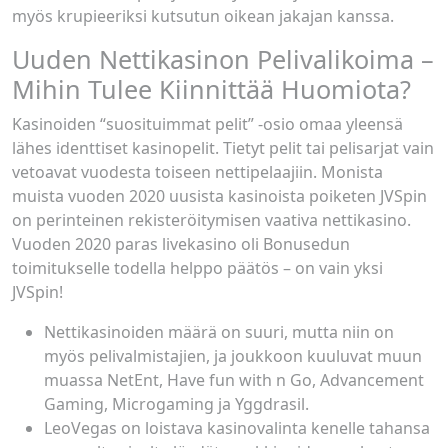
myös krupieeriksi kutsutun oikean jakajan kanssa.
Uuden Nettikasinon Pelivalikoima –
Mihin Tulee Kiinnittää Huomiota?
Kasinoiden “suosituimmat pelit” -osio omaa yleensä
lähes identtiset kasinopelit. Tietyt pelit tai pelisarjat vain
vetoavat vuodesta toiseen nettipelaajiin. Monista
muista vuoden 2020 uusista kasinoista poiketen JVSpin
on perinteinen rekisteröitymisen vaativa nettikasino.
Vuoden 2020 paras livekasino oli Bonusedun
toimitukselle todella helppo päätös – on vain yksi
JVSpin!
Nettikasinoiden määrä on suuri, mutta niin on
myös pelivalmistajien, ja joukkoon kuuluvat muun
muassa NetEnt, Have fun with n Go, Advancement
Gaming, Microgaming ja Yggdrasil.
LeoVegas on loistava kasinovalinta kenelle tahansa