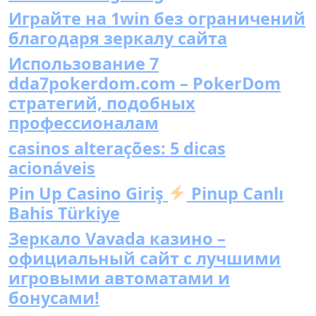
Играйте на 1win без ограничений
благодаря зеркалу сайта
Использование 7
dda7pokerdom.com – PokerDom
стратегий, подобных
профессионалам
casinos alterações: 5 dicas
acionáveis
Pin Up Casino Giriş
Pinup Canlı
Bahis Türkiye
Зеркало Vavada казино –
официальный сайт с лучшими
игровыми автоматами и
бонусами!