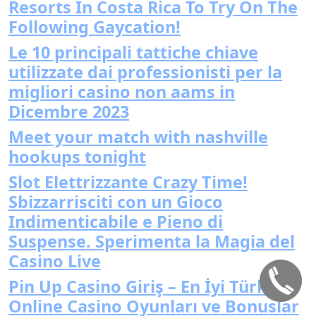
Resorts In Costa Rica To Try On The
Following Gaycation!
Le 10 principali tattiche chiave
utilizzate dai professionisti per la
migliori casino non aams in
Dicembre 2023
Meet your match with nashville
hookups tonight
Slot Elettrizzante Crazy Time!
Sbizzarrisciti con un Gioco
Indimenticabile e Pieno di
Suspense. Sperimenta la Magia del
Casino Live
Pin Up Casino Giriş – En İyi Türkçe
Online Casino Oyunları ve Bonuslar