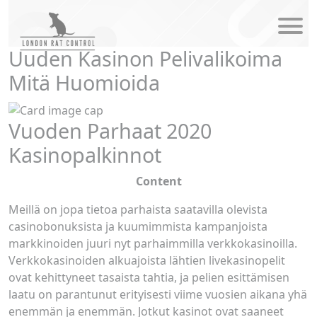
modal-check
Uuden Kasinon Pelivalikoima
Mitä Huomioida
Vuoden Parhaat 2020
Kasinopalkinnot
Content
Meillä on jopa tietoa parhaista saatavilla olevista
casinobonuksista ja kuumimmista kampanjoista
markkinoiden juuri nyt parhaimmilla verkkokasinoilla.
Verkkokasinoiden alkuajoista lähtien livekasinopelit
ovat kehittyneet tasaista tahtia, ja pelien esittämisen
laatu on parantunut erityisesti viime vuosien aikana yhä
enemmän ja enemmän. Jotkut kasinot ovat saaneet