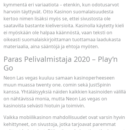
kymmentä eri variaatiota – etenkin, kun odotusarvot
harvoin täyttyvät. Otto Kasinon suomalaisuudesta
kertoo nimen lisäksi myös se, ettei sivustosta ole
saatavilla bastante kieliversioita. Kasinolla käytetty kieli
ei myöskään ole halpaa käännöstä, vaan teksti on
oikeasti suomalaiskirjoittaman tuottamaa laadukasta
materiaalia, aina sääntöjä ja ehtoja myöten.
Paras Pelivalmistaja 2020 – Play’n
Go
Neon Las vegas kuuluu samaan kasinoperheeseen
muun muassa twenty one. comin sekä JustSpinin
kanssa. Yhtäläisyyksiä näiden kaikkien kasinoiden välillä
on nähtävissä monia, mutta Neon Las vegas on
kasinoista selvästi hiotuin ja toimivin.
Vaikka mobiilikasinon mahdollisuudet ovat varsin hyvin
kehittyneet, on sivustoja, jotka tarjoavat paremmat