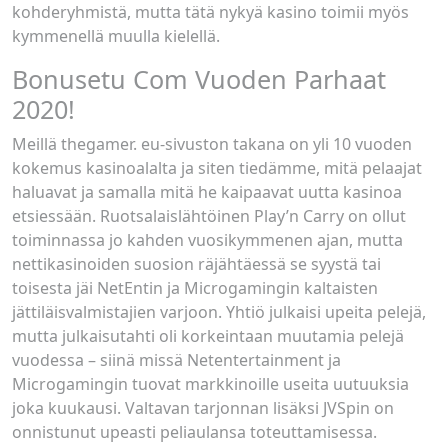
kohderyhmistä, mutta tätä nykyä kasino toimii myös
kymmenellä muulla kielellä.
Bonusetu Com Vuoden Parhaat
2020!
Meillä thegamer. eu-sivuston takana on yli 10 vuoden
kokemus kasinoalalta ja siten tiedämme, mitä pelaajat
haluavat ja samalla mitä he kaipaavat uutta kasinoa
etsiessään. Ruotsalaislähtöinen Play’n Carry on ollut
toiminnassa jo kahden vuosikymmenen ajan, mutta
nettikasinoiden suosion räjähtäessä se syystä tai
toisesta jäi NetEntin ja Microgamingin kaltaisten
jättiläisvalmistajien varjoon. Yhtiö julkaisi upeita pelejä,
mutta julkaisutahti oli korkeintaan muutamia pelejä
vuodessa – siinä missä Netentertainment ja
Microgamingin tuovat markkinoille useita uutuuksia
joka kuukausi. Valtavan tarjonnan lisäksi JVSpin on
onnistunut upeasti peliaulansa toteuttamisessa.