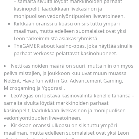
– samalta sivulta löydät markkinoiden parhaat
kasinopelit, laadukkaan livekasinon ja
monipuolisen vedonlyöntipuolen livevetoineen.
Kirkkaan oranssi ulkoasu on siis tuttu ympäri
maailman, mutta edelleen suomalaiset ovat yksi
Leon tärkeimmistä asiakasryhmistä.
TheGAMER about kasino-opas, joka näyttää sinulle
parhaat verkossa pelattavat kasinohuoneet.
Nettikasinoiden määrä on suuri, mutta niin on myös
pelivalmistajien, ja joukkoon kuuluvat muun muassa
NetEnt, Have fun with n Go, Advancement Gaming,
Microgaming ja Yggdrasil.
LeoVegas on loistava kasinovalinta kenelle tahansa –
samalta sivulta löydät markkinoiden parhaat
kasinopelit, laadukkaan livekasinon ja monipuolisen
vedonlyöntipuolen livevetoineen.
Kirkkaan oranssi ulkoasu on siis tuttu ympäri
maailman, mutta edelleen suomalaiset ovat yksi Leon